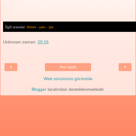
İlgili aramalar:
detone
-
şans
-
işte
Unknown
zaman:
20:16
‹
›
Ana Sayfa
Web sürümünü görüntüle
Blogger
tarafından desteklenmektedir.