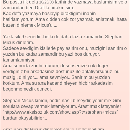
Bu post'u ilk defa
tarihinde yazmaya baslamisim ve o
10/23/08
zamandan beri Draft'ta birakmisim.
Kac defa yazmaya baslayip biraktigimi inanin
hatirlamiyorum. Ama cidden cok zor yazmak, anlatmak, hatta
bazen dinlemek Micus'u ...
Yaklasik 9 senedir -belki de daha fazla zamandir- Stephan
Micus dinlerim.
Sadece sevdigim kisilerle paylasirim onu, muzigini sanirim o
yuzden bu kadar zamandir bu yazi bos duruyor,
tamamlanmiyor.
Ama sonucta zor bir durum; dusunsenize cok deger
verdiginiz bir arkadasiniz-dostunuz ile anlatiyorsunuz bu
muzigi, dinliyor.... ama sevmiyor.. Sanirim bu yuzden
korktum. Ama su ana kadar dinleyen hicbir arkadasim
begenmemezlik etmedi.
Stephan Micus kimdir, nedir, nasil birseydir, yenir mi? Gibi
sorulara cevap vermek istemiyorum. Arastirmak isteyenler
`http://www.eksisozluk.com/show.asp?t=stephan+micus`
burdan okuyabilirler...
Ama nasildir Micus dinlemek soyle soyleyebilirim...